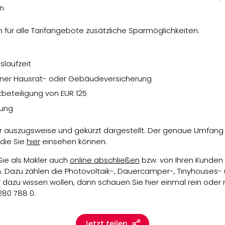
n
en für alle Tarifangebote zusätzliche Sparmöglichkeiten:
slaufzeit
einer Hausrat- oder Gebäudeversicherung
tbeteiligung von EUR 125
kung
nur auszugsweise und gekürzt dargestellt. Der genaue Umfang
die Sie
hier
einsehen können.
Sie als Makler auch
online abschließen
bzw. von Ihren Kunden
n. Dazu zählen die Photovoltaik-, Dauercamper-, Tinyhous
dazu wissen wollen, dann schauen Sie hier einmal rein oder 
280 788 0.
Jetzt teilen