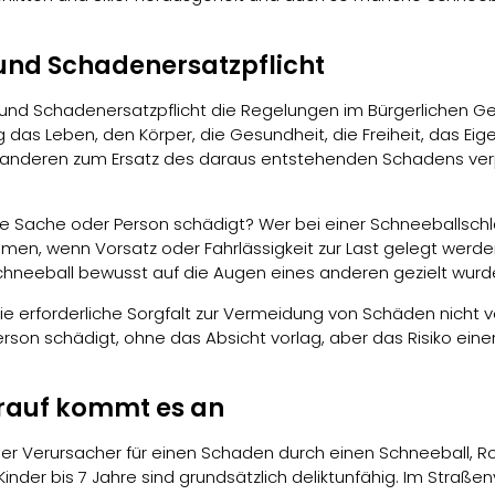
und Schadenersatzpflicht
 und Schadenersatzpflicht die Regelungen im Bürgerlichen Ge
sig das Leben, den Körper, die Gesundheit, die Freiheit, das E
m anderen zum Ersatz des daraus entstehenden Schadens verpfl
ne Sache oder Person schädigt? Wer bei einer Schneeballschl
en, wenn Vorsatz oder Fahrlässigkeit zur Last gelegt werden
chneeball bewusst auf die Augen eines anderen gezielt wurd
die erforderliche Sorgfalt zur Vermeidung von Schäden nicht v
on schädigt, ohne das Absicht vorlag, aber das Risiko eine
arauf kommt es an
er Verursacher für einen Schaden durch einen Schneeball, Ro
nder bis 7 Jahre sind grundsätzlich deliktunfähig. Im Straßenv