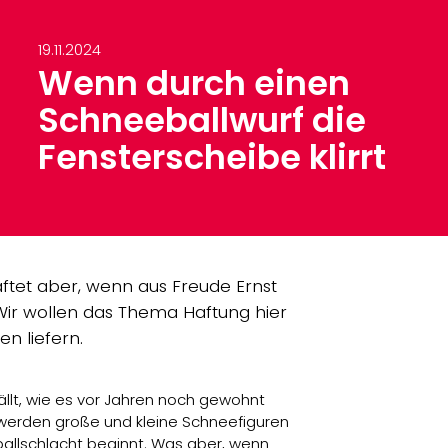
19.11.2024
Wenn durch einen
Schneeballwurf die
Fensterscheibe klirrt
haftet aber, wenn aus Freude Ernst
 Wir wollen das Thema Haftung hier
n liefern.
ällt, wie es vor Jahren noch gewohnt
s werden große und kleine Schneefiguren
allschlacht beginnt. Was aber, wenn