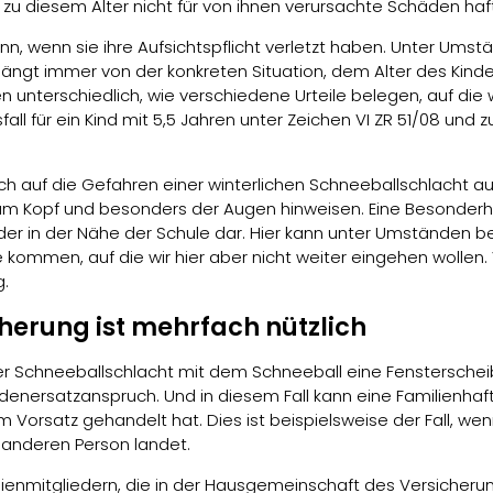
s zu diesem Alter nicht für von ihnen verursachte Schäden h
dann, wenn sie ihre Aufsichtspflicht verletzt haben. Unter Ums
 hängt immer von der konkreten Situation, dem Alter des Kin
 unterschiedlich, wie verschiedene Urteile belegen, auf die wi
l für ein Kind mit 5,5 Jahren unter Zeichen VI ZR 51/08 und zu 
deutlich auf die Gefahren einer winterlichen Schneeballschla
m Kopf und besonders der Augen hinweisen. Eine Besonderheit
er in der Nähe der Schule dar. Hier kann unter Umständen 
 kommen, auf die wir hier aber nicht weiter eingehen wollen
g.
herung ist mehrfach nützlich
ner Schneeballschlacht mit dem Schneeball eine Fenstersche
nersatzanspruch. Und in diesem Fall kann eine Familienhaftp
Vorsatz gehandelt hat. Dies ist beispielsweise der Fall, wenn
 anderen Person landet.
amilienmitgliedern, die in der Hausgemeinschaft des Versiche