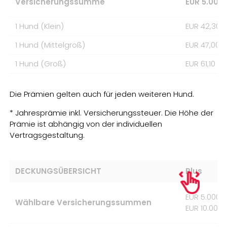
Versicherungssumme
EUR 5.000.
1 Hund (Klein)
EUR 42,30
1 Hund (Mittelgroß)
EUR 47,00
1 Hund (Groß)
EUR 61,10
Die Prämien gelten auch für jeden weiteren Hund.
* Jahresprämie inkl. Versicherungssteuer. Die Höhe der
Prämie ist abhängig von der individuellen
Vertragsgestaltung.
DECKUNGSÜBERSICHT
Plus
EUR 5.000.
Wählbare Versicherungssummen
EUR 10.000.