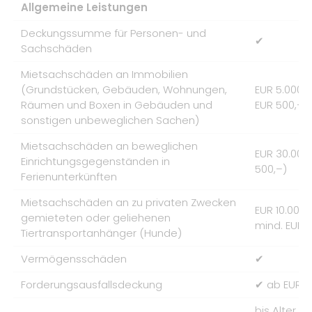
Allgemeine Leistungen
Deckungssumme für Personen- und
✔
Sachschäden
Mietsachschäden an Immobilien
(Grundstücken, Gebäuden, Wohnungen,
EUR 5.000.0
Räumen und Boxen in Gebäuden und
EUR 500,–)
sonstigen unbeweglichen Sachen)
Mietsachschäden an beweglichen
EUR 30.000
Einrichtungsgegenständen in
500,–)
Ferienunterkünften
Mietsachschäden an zu privaten Zwecken
EUR 10.000,
gemieteten oder geliehenen
mind. EUR 1
Tiertransportanhänger (Hunde)
Vermögensschäden
✔
Forderungsausfallsdeckung
✔ ab EUR 2
bis Alter vo