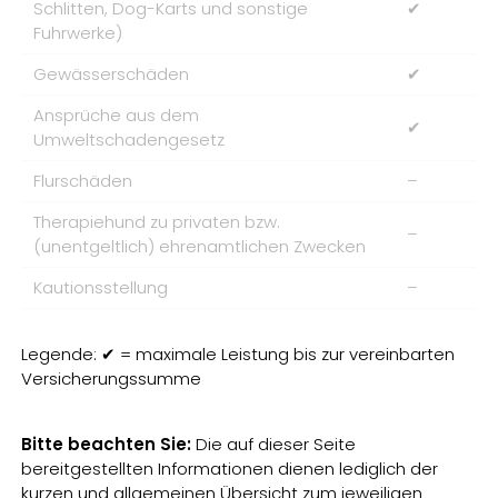
Schlitten, Dog-Karts und sonstige
✔
Fuhrwerke)
Gewässerschäden
✔
Ansprüche aus dem
✔
Umweltschadengesetz
Flurschäden
–
Therapiehund zu privaten bzw.
–
(unentgeltlich) ehrenamtlichen Zwecken
Kautionsstellung
–
Legende: ✔ = maximale Leistung bis zur vereinbarten
Versicherungssumme
Bitte beachten Sie:
Die auf dieser Seite
bereitgestellten Informationen dienen lediglich der
kurzen und allgemeinen Übersicht zum jeweiligen