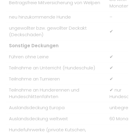
Beitragsfreie Mitversicherung von Welpen
Monaten
neu hinzukommende Hunde
–
ungewollter bzw. gewollter Deckakt
✔
(Deckschäden)
Sonstige Deckungen
Führen ohne Leine
✔
Teilnahme an Unterricht (Hundeschule)
✔
Teilnahme an Turnieren
✔
Teilnahme an Hunderennen und
✔ nur
Hundeschlittenfahrten
Hundeschli
Auslandsdeckung Europa
unbegrenz
Auslandsdeckung weltweit
60 Monate
Hundefuhrwerke (private Kutschen,